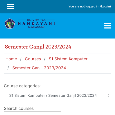
Skip to main content
You are not logged in. (
Log in
)
SIDE PANEL
Semester Ganjil 2023/2024
Home
Courses
S1 Sistem Komputer
Semester Ganjil 2023/2024
Course categories:
Search courses