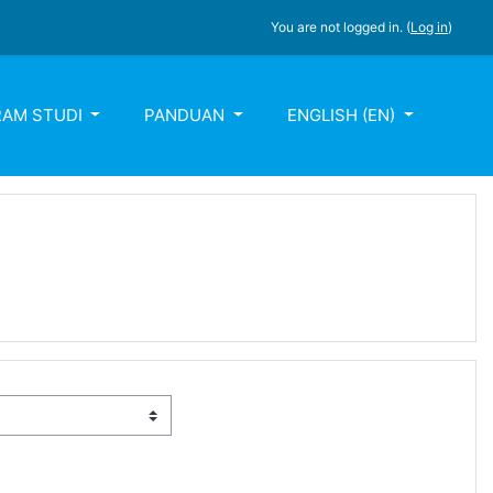
You are not logged in. (
Log in
)
AM STUDI
PANDUAN
ENGLISH ‎(EN)‎