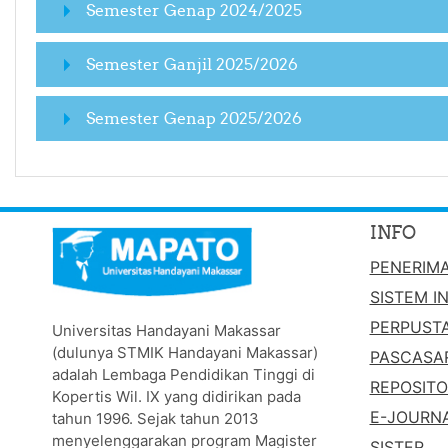
Semester Genap 2024/2025
Semester Ganjil 2025/2026
Semester Genap 2025/2026
INFO
PENERIM
SISTEM I
PERPUST
Universitas Handayani Makassar
(dulunya STMIK Handayani Makassar)
PASCASA
adalah Lembaga Pendidikan Tinggi di
REPOSIT
Kopertis Wil. IX yang didirikan pada
E-JOURN
tahun 1996. Sejak tahun 2013
menyelenggarakan program Magister
SISTER