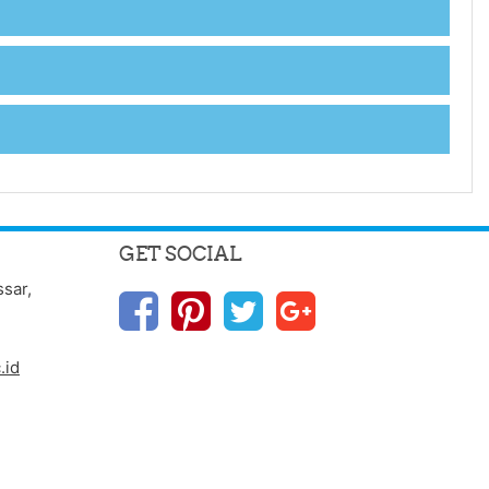
GET SOCIAL
ssar,
.id