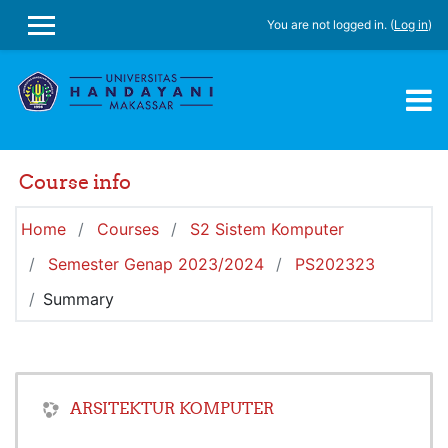
Skip to main content
You are not logged in. (
Log in
)
SIDE PANEL
Course info
Home
Courses
S2 Sistem Komputer
Semester Genap 2023/2024
PS202323
Summary
ARSITEKTUR KOMPUTER