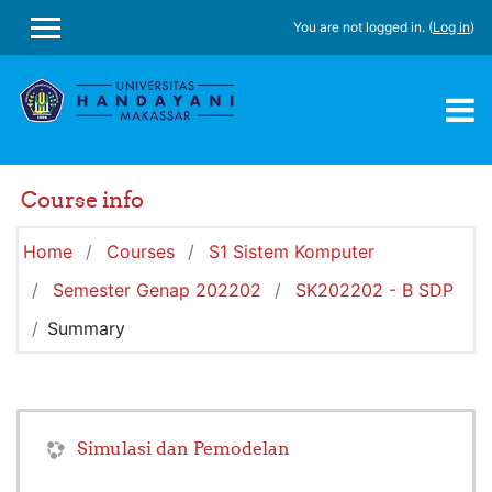
Skip to main content
You are not logged in. (
Log in
)
SIDE PANEL
Course info
Home
Courses
S1 Sistem Komputer
Semester Genap 202202
SK202202 - B SDP
Summary
Simulasi dan Pemodelan